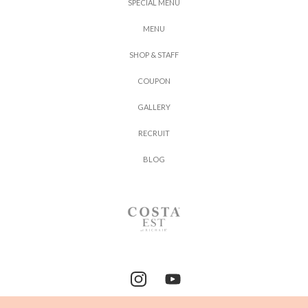
S
P
E
C
I
A
L
M
E
N
U
M
E
N
U
S
H
O
P
&
S
T
A
F
F
C
O
U
P
O
N
G
A
L
L
E
R
Y
R
E
C
R
U
I
T
B
L
O
G