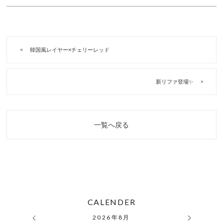
韓国風レイヤー×チェリーレッド
新リファ登場✨
一覧へ戻る
CALENDER
2026
年
8月