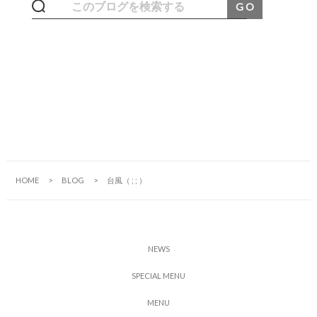
HOME
BLOG
台風（ ; ; ）
N
E
W
S
S
P
E
C
I
A
L
M
E
N
U
M
E
N
U