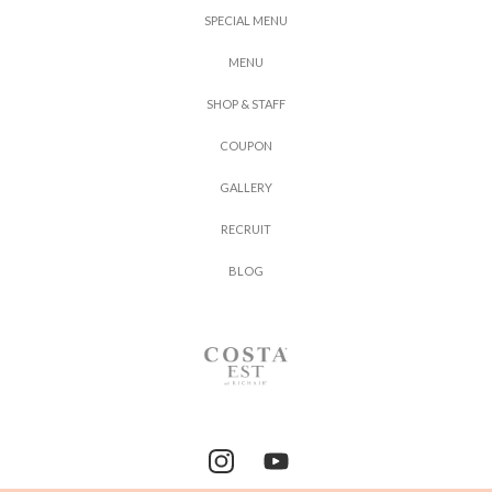
S
P
E
C
I
A
L
M
E
N
U
M
E
N
U
S
H
O
P
&
S
T
A
F
F
C
O
U
P
O
N
G
A
L
L
E
R
Y
R
E
C
R
U
I
T
B
L
O
G