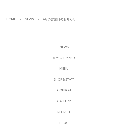
HOME
NEWS
4月の営業日のお知らせ
N
E
W
S
S
P
E
C
I
A
L
M
E
N
U
M
E
N
U
S
H
O
P
&
S
T
A
F
F
C
O
U
P
O
N
G
A
L
L
E
R
Y
R
E
C
R
U
I
T
B
L
O
G