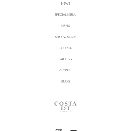
N
E
W
S
S
P
E
C
I
A
L
M
E
N
U
M
E
N
U
S
H
O
P
&
S
T
A
F
F
C
O
U
P
O
N
G
A
L
L
E
R
Y
R
E
C
R
U
I
T
B
L
O
G