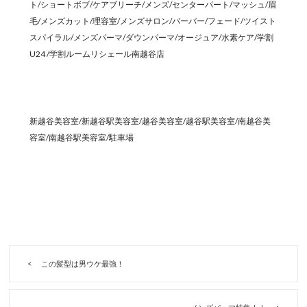
ト/ショートボブ/ケアブリーチ/メンズ/センターパート/マッシュ/眉
毛/メンズカット/理容室/メンズサロン/バーバー/フェード/ツイスト
スパイラル/メンズパーマ/ダウンパーマ/オージュア/水素ケア/学割
U24 /学割ルームリシェール南越谷店
新越谷美容室/新越谷駅美容室/越谷美容室/越谷駅美容室/南越谷美
容室/南越谷駅美容室/駐車場
この髪型は男ウケ最強！