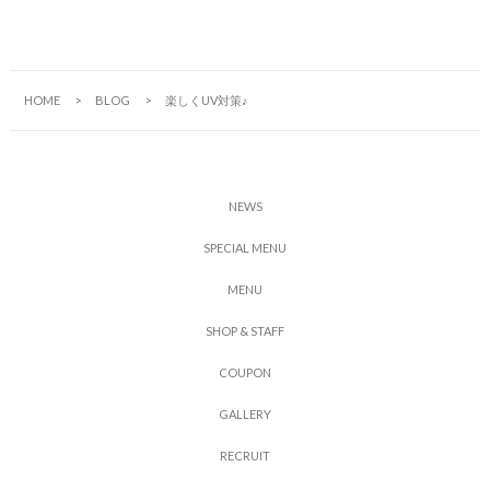
HOME
BLOG
楽しくUV対策♪
N
E
W
S
S
P
E
C
I
A
L
M
E
N
U
M
E
N
U
S
H
O
P
&
S
T
A
F
F
C
O
U
P
O
N
G
A
L
L
E
R
Y
R
E
C
R
U
I
T