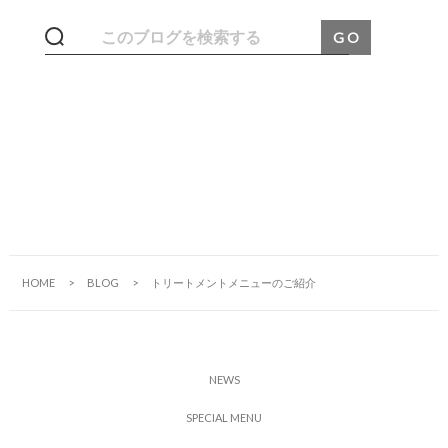
HOME
BLOG
トリートメントメニューのご紹介
N
E
W
S
S
P
E
C
I
A
L
M
E
N
U