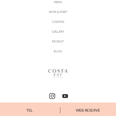
M
E
N
U
S
H
O
P
&
S
T
A
F
F
C
O
U
P
O
N
G
A
L
L
E
R
Y
R
E
C
R
U
I
T
B
L
O
G
TEL
WEB RESERVE