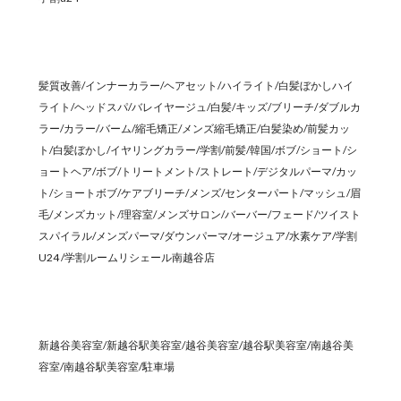
髪質改善/インナーカラー/ヘアセット/ハイライト/白髪ぼかしハイ
ライト/ヘッドスパ/バレイヤージュ/白髪/キッズ/ブリーチ/ダブルカ
ラー/カラー/バーム/縮毛矯正/メンズ縮毛矯正/白髪染め/前髪カッ
ト/白髪ぼかし/イヤリングカラー/学割/前髪/韓国/ボブ/ショート/シ
ョートヘア/ボブ/トリートメント/ストレート/デジタルパーマ/カッ
ト/ショートボブ/ケアブリーチ/メンズ/センターパート/マッシュ/眉
毛/メンズカット/理容室/メンズサロン/バーバー/フェード/ツイスト
スパイラル/メンズパーマ/ダウンパーマ/オージュア/水素ケア/学割
U24 /学割ルームリシェール南越谷店
新越谷美容室/新越谷駅美容室/越谷美容室/越谷駅美容室/南越谷美
容室/南越谷駅美容室/駐車場